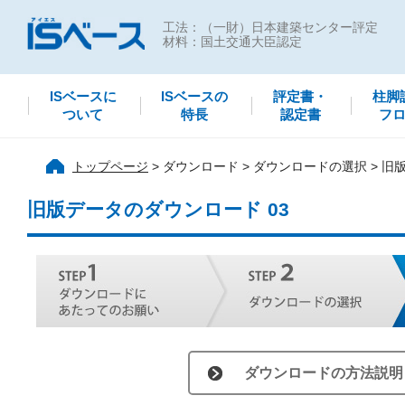
工法：（一財）日本建築センター評定
材料：国土交通大臣認定
ISベースに
ISベースの
評定書・
柱脚
ついて
特長
認定書
フ
トップページ
ダウンロード
ダウンロードの選択
旧版
旧版データのダウンロード 03
ダウンロードの方法説明