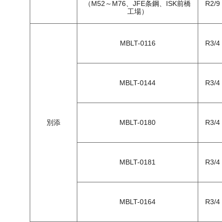
（M52～M76、JFE条鋼、ISK前橋
R2/9
工場）
MBLT-0116
R3/4
MBLT-0144
R3/4
別添
MBLT-0180
R3/4
MBLT-0181
R3/4
MBLT-0164
R3/4