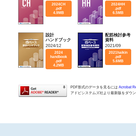
2024CH
2024HH
.pdf
.pdf
4.9MB
6.5MB
設計
配筋検討参考
ハンドブック
資料
2024/12
2021/09
2024
2021haikin
handbook
.pdf
.pdf
5.6MB
4.2MB
PDF形式のデータを見るには
Acrobat R
アドビシステムズ社より最新版をダウン