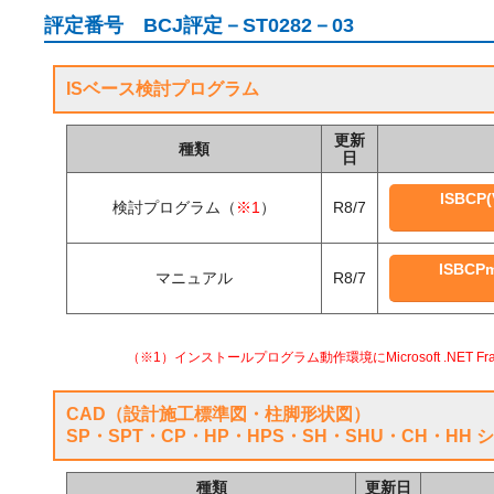
評定番号 BCJ評定－ST0282－03
ISベース検討プログラム
更新
種類
日
ISBCP(V
検討プログラム（
※1
）
R8/7
ISBCPma
マニュアル
R8/7
（※1）インストールプログラム動作環境にMicrosoft .NET Fra
CAD（設計施工標準図・柱脚形状図）
SP・SPT・CP・HP・HPS・SH・SHU・CH・HH 
種類
更新日